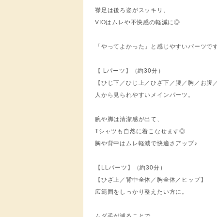
襟足は後ろ姿がスッキリ、
VIOはムレや不快感の軽減に◎
「やってよかった」と感じやすいパーツで
【 Lパーツ】（約30分）
【ひじ下／ひじ上／ひざ下／腰／胸／お腹
人から見られやすいメインパーツ。
腕や脚は清潔感が出て、
Tシャツも自然に着こなせます◎
胸や背中はムレ軽減で快適さアップ♪
【LLパーツ】（約30分）
【ひざ上／背中全体／胸全体／ヒップ】
広範囲をしっかり整えたい方に。
ムダ毛が減ることで、