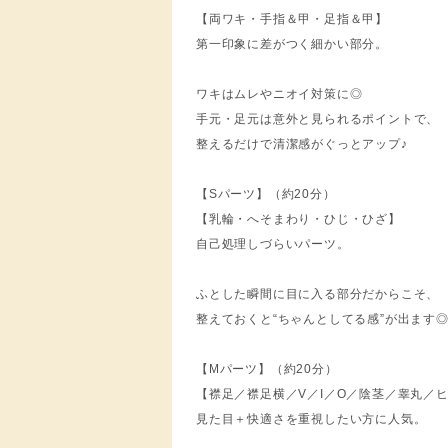
【両ワキ・手指＆甲・足指＆甲】
第一印象に差がつく細かい部分。
ワキはムレやニオイ対策に◎
手元・足元は意外と見られるポイントで、
整えるだけで清潔感がぐっとアップ♪
【Sパーツ】（約20分）
【乳輪・へそまわり・ひじ・ひざ】
自己処理しづらいパーツ。
ふとした瞬間に目に入る部分だからこそ、
整えておくと“ちゃんとしてる感”が出ます
【Mパーツ】（約20分）
【襟足／襟足横／V／I／O／陰茎／睾丸／
見た目＋快適さを重視したい方に人気。