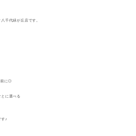
タ八千代緑が丘店です。
」
り前に◎
ごとに選べる
す♪