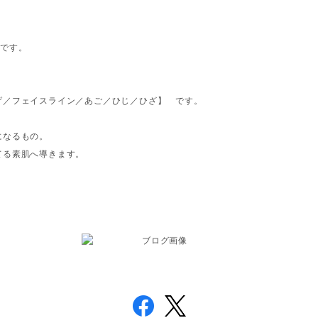
てです。
／フェイスライン／あご／ひじ／ひざ】 です。
になるもの。
てる素肌へ導きます。