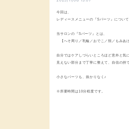
今回は、
レディースメニューの『Sパーツ』につい
当サロンの『Sパーツ』とは、
【へそ周り／乳輪／おでこ／頬／もみあげ
自分ではケアしづらいところほど意外と気
見えない部分まで丁寧に整えて、自信の持
小さなパーツも、抜かりなく♪
※所要時間は10分程度です。