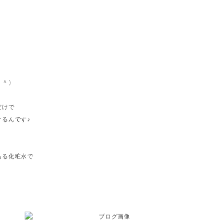
＾＾）
だけで
るんです♪
ある化粧水で